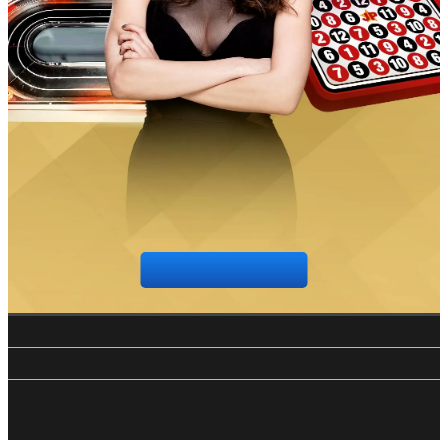
MAIN SEKARANG
TENTANG KAMI
LINK KoinID
JADWAL BANK
INFO LIVE RTP
Daftar
KoinID
Situs Judi